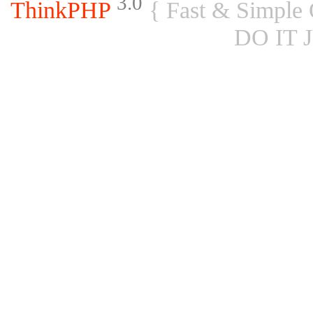
3.0
ThinkPHP
{ Fast & Simple
DO IT 