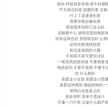
跟你 怀疑就算有病 医不好都
平凡地活到老 甜蜜到老 没更
行上了这漫漫长路
谁要你每步像名模
原装版本你经已这么好
还踌躇什么 谈情还是拍电影
你穿这双也好 穿那双也好 让
还有你那地狱程度
和沉迷迷因的大脑
不知算不算可爱但讨好
一堆东西想跟你做 不要很多
维持原判 不要不觉得 不要不
你 什么都好
喜爱这小女孩 喜爱这小恶
喜爱这种爱情 濒临绝种的一
谁明白你是多么好
喜欢你时 原来不需设计
尽量一刀不剪 沿途什么都不