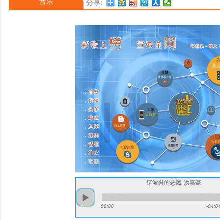
音乐
分享:
Of… Kaho Hung Live
影《超神经械劫案》上映；
穿波鞋的恶魔-洪嘉豪
00:00
-04:0