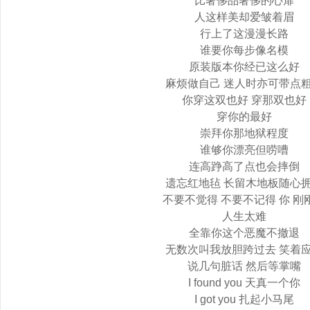
比奢侈品奢侈的心扉
人这样美却爱皱着眉
行上了这漫漫长路
谁要你每步像名模
原装版本你经已这么好
麻烦做自己 迷人时亦可带点
你穿这双也好 穿那双也好
穿你的最好
崇拜你那地狱程度
谁够你漂亮但唠嘈
连高踭高了点也会摔倒
遗忘红地毡 长留木地板随心
不要不觉得 不要不记得 你 刚
人生太难
全靠你这个恶魔不撤退
无数次叫我放胆跨过去 笑着
说几句脏话 然后等掌嘴
I found you 天真一个你
I got you 扎起小马尾