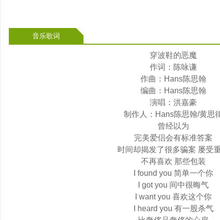
音乐歌词
穿波鞋的恶魔
作词：陈咏谦
作曲：Hans陈思翰
编曲：Hans陈思翰
演唱：洪嘉豪
制作人：Hans陈思翰/黄思
曾经以为
完美爱侣会有标准答案
时间却揭发了很多骗案 屡受
不再喜欢 那些包装
I found you 简单一个你
I got you 间中很晦气
I want you 喜欢这个你
I heard you 有一股杀气