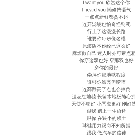
I want you 欣赏这个你
I heard you 懒修饰语气
一点点新鲜都贪不起
连开滤镜也怕奇怪到死
行上了这漫漫长路
谁要你每步像名模
原装版本你经已这么好
麻烦做自己 迷人时亦可带点
你穿这双也好 穿那双也好
穿你的最好
崇拜你那地狱程度
谁够你漂亮但唠嘈
连高踭高了点也会摔倒
遗忘红地毡 长留木地板随心
天使不够好 小恶魔更好 刚好
跟我 踏上一生旅途
跟你 在狭小的领土
球鞋用力踢向不知所措
跟我 做汽车的信徒