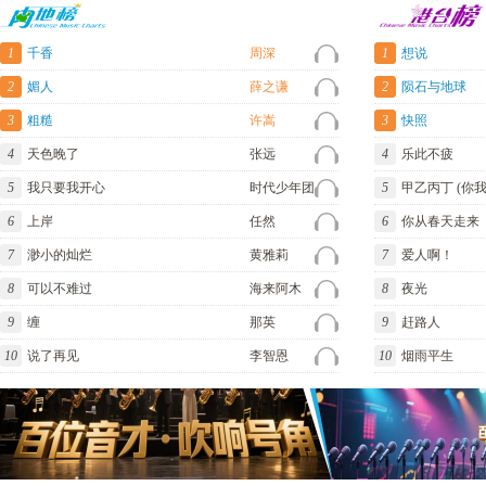
1
千香
周深
1
想说
2
媚人
薛之谦
2
陨石与地球
3
粗糙
许嵩
3
快照
4
天色晚了
张远
4
乐此不疲
5
我只要我开心
时代少年团
5
甲乙丙丁 (你
6
上岸
任然
6
你从春天走来
7
渺小的灿烂
黄雅莉
7
爱人啊！
8
可以不难过
海来阿木
8
夜光
9
缠
那英
9
赶路人
10
说了再见
李智恩
10
烟雨平生