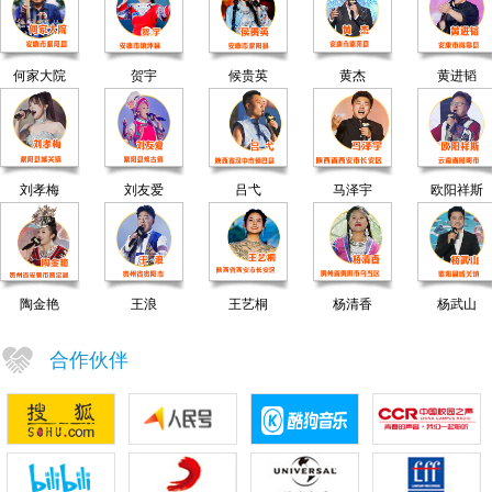
何家大院
贺宇
候贵英
黄杰
黄进韬
刘孝梅
刘友爱
吕弋
马泽宇
欧阳祥斯
陶金艳
王浪
王艺桐
杨清香
杨武山
合作伙伴
紫阳民歌奏唱
刘滔
团