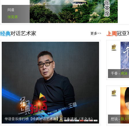
问道
张英席
经典
对话艺术家
上周
冠亚
更多>>
千香
-
周深
华语音乐排行榜【经典对话艺术家】听王备讲述《天之大》
想说
-
颜人
的背后故事