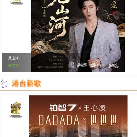
见山河
刘宇宁
港台新歌