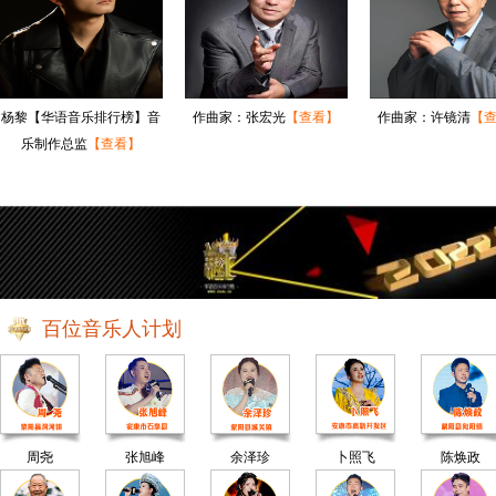
杨黎【华语音乐排行榜】音
作曲家：张宏光
【查看】
作曲家：许镜清
【
乐制作总监
【查看】
百位音乐人计划
周尧
张旭峰
余泽珍
卜照飞
陈焕政