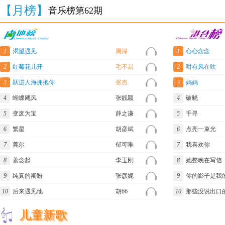
【月榜】
音乐榜第62期
1
渴望遇见
周深
1
心心念念
2
红莓花儿开
毛不易
2
咁有风在吹
3
跃进人海拥抱你
张杰
3
妈妈
4
蝴蝶飓风
张靓颖
4
破晓
5
变废为宝
薛之谦
5
千寻
6
繁星
胡彦斌
6
点亮一束光
7
莞尔
郁可唯
7
我喜欢你
8
善念起
李玉刚
8
她整晚在写信
9
纯真的期盼
张彦妮
9
你的影子是我
10
后来遇见他
胡66
10
那些没说出口
儿童新歌