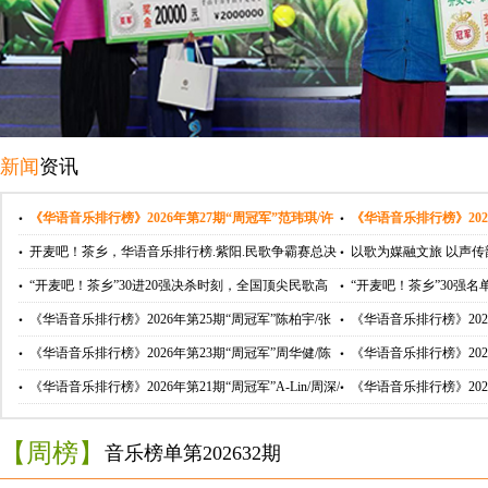
新闻
资讯
《华语音乐排行榜》2026年第27期“周冠军”范玮琪/许
《华语音乐排行榜》202
嵩/雷佳
2026-08-02
楚生/戴玉强
开麦吧！茶乡，华语音乐排行榜.紫阳.民歌争霸赛总决
以歌为媒融文旅 以声传韵
赛圆满落幕
2026-07-25
阳民歌争霸赛半决赛圆
“开麦吧！茶乡”30进20强决杀时刻，全国顶尖民歌高
“开麦吧！茶乡”30强
手分组争夺席位，紫阳非遗文旅再创新高
2026-07-06
决， 紫阳非遗文旅迎来
《华语音乐排行榜》2026年第25期“周冠军”陈柏宇/张
《华语音乐排行榜》202
碧晨/王丽达
2026-06-23
谦/周旋/晧天
《华语音乐排行榜》2026年第23期“周冠军”周华健/陈
《华语音乐排行榜》202
楚生/王庆爽
2026-06-22
靓颖/王莉
《华语音乐排行榜》2026年第21期“周冠军”A-Lin/周深/
《华语音乐排行榜》202
泽旺多吉
2026-05-29
代少年团/曲丹
【周榜】
音乐榜单第202632期