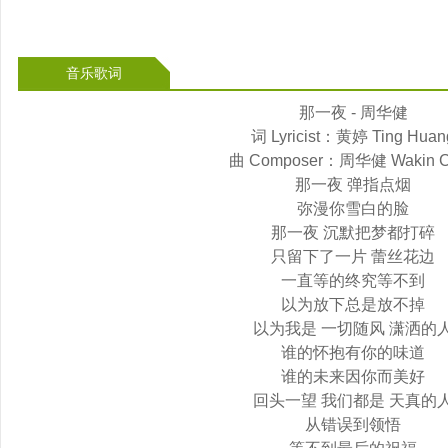
音乐歌词
那一夜 - 周华健
词 Lyricist：黄婷 Ting Huan
曲 Composer：周华健 Wakin 
那一夜 弹指点烟
弥漫你雪白的脸
那一夜 沉默把梦都打碎
只留下了一片 蕾丝花边
一直等的终究等不到
以为放下总是放不掉
以为我是 一切随风 潇洒的
谁的怀抱有你的味道
谁的未来因你而美好
回头一望 我们都是 天真的
从错误到领悟