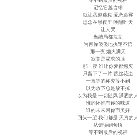
等不到最后的祝福
记忆它越含糊
就让我越迷糊 爱恋迷雾
思念在黑夜里 唤醒昨天
让人哭
当结局都荒芜
为何你傻傻地执迷不悟
那一夜 烟火满天
寂寞是渴求的脸
那一夜 谁让你梦都熄灭
只留下了一片 蕾丝花边
一直等的终究等不到
以为放下总是放不掉
以为我是 一切随风 潇洒的
谁的怀抱有你的味道
谁的未来因你而美好
回头一望 我们都是 天真的
从错误到领悟
等不到最后的祝福