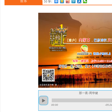
音乐
分享:
辑《最真的梦》，其中歌
佳年度歌曲奖 [153]。
在歌坛的地位 [2]。199
那一夜-周华健
00:00
-05:2