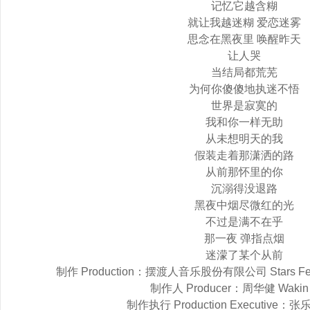
记忆它越含糊
就让我越迷糊 爱恋迷雾
思念在黑夜里 唤醒昨天
让人哭
当结局都荒芜
为何你傻傻地执迷不悟
世界是寂寞的
我和你一样无助
从未想明天的我
假装走着那潇洒的路
从前那怀里的你
沉溺得没退路
黑夜中烟尽微红的光
不过是满不在乎
那一夜 弹指点烟
迷濛了某个从前
制作 Production：摆渡人音乐股份有限公司 Stars Ferry M
制作人 Producer：周华健 Wakin
制作执行 Production Executive：张乐