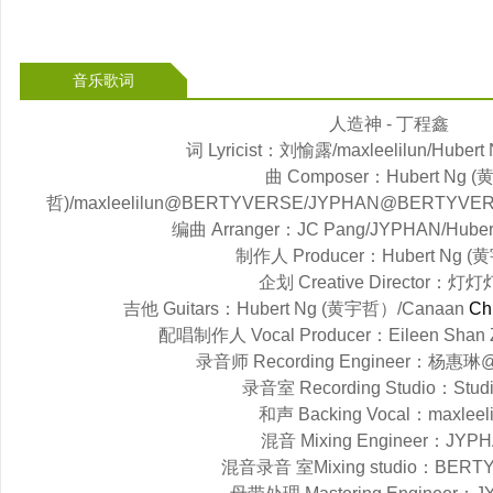
音乐歌词
人造神 - 丁程鑫
词 Lyricist：刘愉露/maxleelilun/Hube
曲 Composer：Hubert Ng (
哲)/maxleelilun@BERTYVERSE/JYPHAN@BERTYVE
编曲 Arranger：JC Pang/JYPHAN/Hube
制作人 Producer：Hubert Ng 
企划 Creative Director：灯
吉他 Guitars：Hubert Ng (黄宇哲）/Canaan
Ch
配唱制作人 Vocal Producer：Eileen Shan Zo
录音师 Recording Engineer：杨惠琳@
录音室 Recording Studio：Stud
和声 Backing Vocal：maxleeli
混音 Mixing Engineer：JYP
混音录音 室Mixing studio：BERT