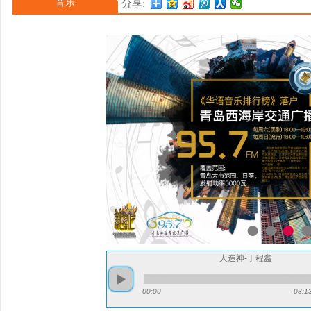
音乐
分享:
[3]。2017年参演电视
人生》，分别饰演冯程程与程以鑫
少年团组合队长身份出道
人造神-丁程鑫
00:00
-03:1