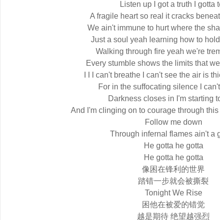
Listen up I got a truth I gotta t
A fragile heart so real it cracks benea
We ain't immune to hurt where the sh
Just a soul yeah learning how to hol
Walking through fire yeah we're tre
Every stumble shows the limits that we 
I I I can't breathe I can't see the air is t
For in the suffocating silence I can'
Darkness closes in I'm starting t
And I'm clinging on to courage through this
Follow me down
Through infernal flames ain't a
He gotta he gotta
He gotta he gotta
像困在锋利的世界
踏错一步就会被撕裂
Tonight We Rise
困他在被爱的错觉
越是期待 绝望越强烈