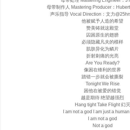
母带处理 Mastering Engineer：
母带制作人 Mastering Producer：Hube
声乐指导 Vocal Direction：文力@25hr
他被赋予人造的希望
赞美铸就这殿堂
囚困原生的翅膀
必须隐藏凡夫的模样
肌肤异化为鳞片
折射刺痛的光亮
Are You Ready?
像困在锋利的世界
踏错一步就会被撕裂
Tonight We Rise
困他在被爱的错觉
越是期待 绝望越强烈
Hang tight Take Flight 幻
I am not a god I am just a human
I am not a god
Not a god