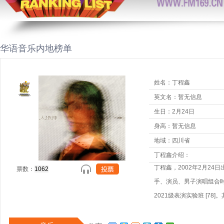
华语音乐内地榜单
姓名：丁程鑫
英文名：暂无信息
生日：2月24日
身高：暂无信息
地域：四川省
丁程鑫介绍：
丁程鑫，2002年2月2
票数：
手、演员、男子演唱组合
2021级表演实验班 [78]
年11月15日，丁程鑫以T
季中亮相 [76]。201