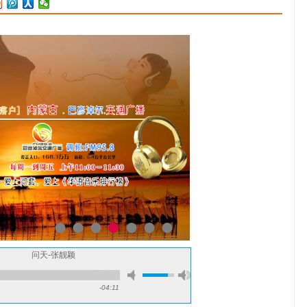
年，演唱电影《画皮》的主题曲《画心》，在移动数字音乐领域达1
亿次下载量 [26]。2009年，发行专辑《@音乐》并在日本东京举行公
演 [216
问天-张靓颖
-04:11