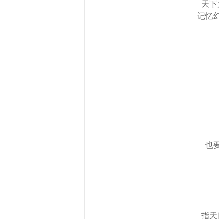
天下
记忆
也
指天