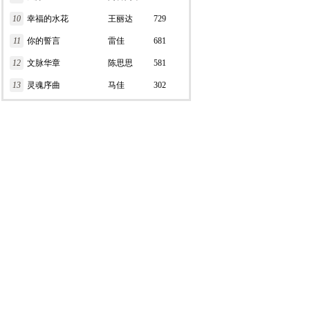
10
幸福的水花
王丽达
729
11
你的誓言
雷佳
681
12
文脉华章
陈思思
581
13
灵魂序曲
马佳
302