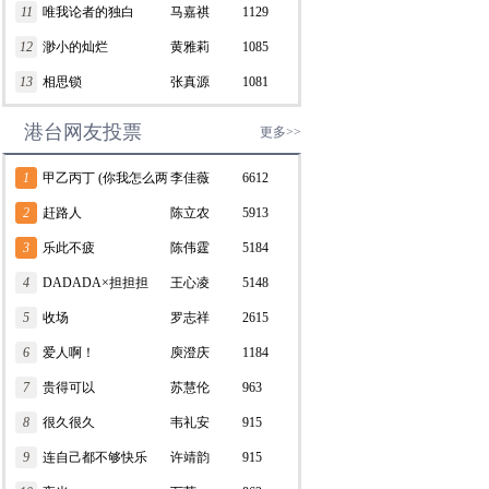
11
唯我论者的独白
马嘉祺
1129
12
渺小的灿烂
黄雅莉
1085
13
相思锁
张真源
1081
港台网友投票
更多>>
1
甲乙丙丁 (你我怎么两
李佳薇
6612
清)
2
赶路人
陈立农
5913
3
乐此不疲
陈伟霆
5184
4
DADADA×担担担
王心凌
5148
5
收场
罗志祥
2615
6
爱人啊！
庾澄庆
1184
7
贵得可以
苏慧伦
963
8
很久很久
韦礼安
915
9
连自己都不够快乐
许靖韵
915