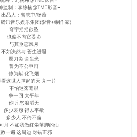
统筹：刘桐玮@TME影音+
划/监制：李静楠@TME影音+
出品人：曾志中/杨薇
腾讯音乐娱乐集团(影音+/制作家)
穹宇摇摇欲坠
也偏不向它妥协
与其垂恋风月
不如决然与 苍生进退
履刀尖 舍生念
誓为不公申辩
修为献 化飞烟
要看这世人撑起的天 亮一片
不怕迷雾遮眼
争一回 太平年
你听 怒浪滔天
多少哀怨 得以平歇
多少人 不倚不偏
问月 不如我做红尘落脚的仙
教一遍 这周边 对错正邪