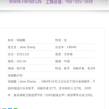
姓名：张靓颖
性别：女
英文名：Jane Zhang
出生年：1984年
生日：10月11日
星座：天秤座
身高：162 cm
国籍：中国
地域：四川省
职业：歌手、词曲作者、音乐制作
人
张靓颖介绍：
张靓颖（Jane Zhang），1984年10月11日出生于四川省成都市，中
国内地流行乐女歌手、词曲作者 [277]、音乐制作人 [278]。 2005
年，参加湖南卫视选秀节目《2005超级女声》获得季军出道 [265]。
2006年，发行首张录音室专辑《The One》，凭该专辑获得中国金唱
片奖 [3]。2007年，在美国洛杉矶举行个人售票演唱会 [4]。2008