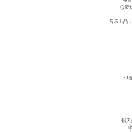
项目
总策
音乐出品：
也
指天
领