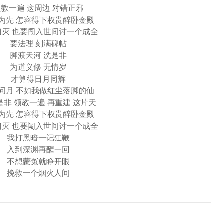
教一遍 这周边 对错正邪
为先 怎容得下权贵醉卧金殿
幻灭 也要闯入世间讨一个成全
要法理 刻满碑帖
脚渡天河 洗是非
为道义修 无情岁
才算得日月同辉
问月 不如我做红尘落脚的仙
是非 领教一遍 再重建 这片天
为先 怎容得下权贵醉卧金殿
幻灭 也要闯入世间讨一个成全
我打黑暗一记狂鞭
入到深渊再醒一回
不想蒙冤就睁开眼
挽救一个烟火人间