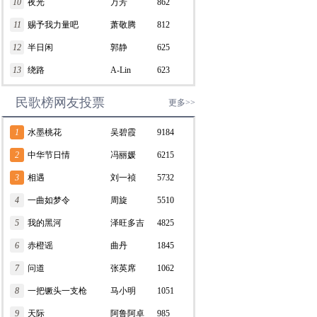
10
夜光
万芳
862
11
赐予我力量吧
萧敬腾
812
12
半日闲
郭静
625
13
绕路
A-Lin
623
民歌榜网友投票
更多>>
1
水墨桃花
吴碧霞
9184
2
中华节日情
冯丽媛
6215
3
相遇
刘一祯
5732
4
一曲如梦令
周旋
5510
5
我的黑河
泽旺多吉
4825
6
赤橙谣
曲丹
1845
7
问道
张英席
1062
8
一把镢头一支枪
马小明
1051
9
天际
阿鲁阿卓
985