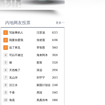
内地网友投票
更多>>
1
写故事的人
汪苏泷
6215
2
我要你爱我
张碧晨
6196
3
说了再见
李智恩
5843
4
可以不难过
海来阿木
3926
5
缠
那英
3520
6
天色晚了
张远
2956
7
见山河
刘宇宁
2615
8
汉江水
家园计划合
2240
9
千香
唱团
周深
1945
10
海底
凤凰传奇
1866