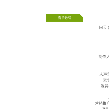
音乐歌词
问天
制作
人声录
鼓录
混音
营销推广