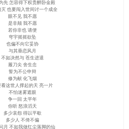
为先 怎容得下权贵醉卧金殿
幻灭 也要闯入世间讨一个成全
眼不见 我不愿
是非颠 我不愿
若你非也 请便
穹宇摇摇欲坠
也偏不向它妥协
与其垂恋风月
不如决然与 苍生进退
履刀尖 舍生念
誓为不公申辩
修为献 化飞烟
要看这世人撑起的天 亮一片
不怕迷雾遮眼
争一回 太平年
你听 怒浪滔天
多少哀怨 得以平歇
多少人 不倚不偏
问月 不如我做红尘落脚的仙