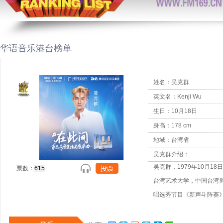
华语音乐港台榜单
姓名：吴克群
英文名：Kenji Wu
生日：10月18日
身高：178 cm
地域：台湾省
吴克群介绍：
吴克群，1979年10月
票数：
台湾艺术大学，中国台湾男
唱选秀节目《新声斗阵赛
约维京音乐；同年推出首张个人
2001年，出演个人首部