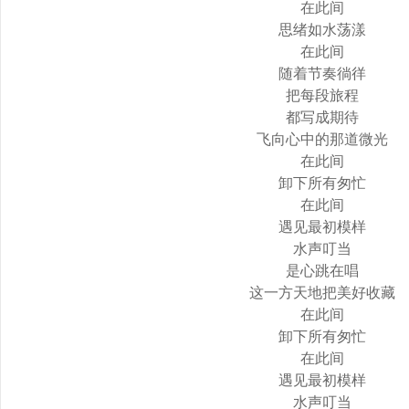
在此间
思绪如水荡漾
在此间
随着节奏徜徉
把每段旅程
都写成期待
飞向心中的那道微光
在此间
卸下所有匆忙
在此间
遇见最初模样
水声叮当
是心跳在唱
这一方天地把美好收藏
在此间
卸下所有匆忙
在此间
遇见最初模样
水声叮当