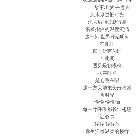
水潺潺 唱响每一种向往
带上故事出发 去远方
流水划过旧时光
洗去眉间疲惫行囊
沿着指尖的温度流淌
这一刻 世界开始明朗
在此间
卸下所有匆忙
在此间
遇见最初模样
水声叮当
是心跳在唱
这一方天地把美好收藏
听时光
慢慢 慢慢淌
每一寸呼吸都长出翅膀
让心事
轻轻 轻轻放
像生活最温柔的模样