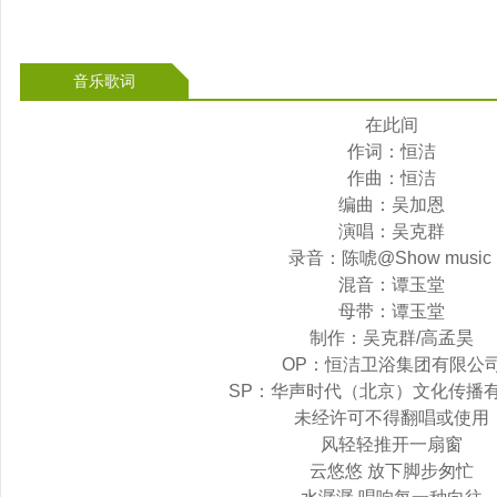
音乐歌词
在此间
作词：恒洁
作曲：恒洁
编曲：吴加恩
演唱：吴克群
录音：陈唬@Show music
混音：谭玉堂
母带：谭玉堂
制作：吴克群/高孟昊
OP：恒洁卫浴集团有限公
SP：华声时代（北京）文化传播
未经许可不得翻唱或使用
风轻轻推开一扇窗
云悠悠 放下脚步匆忙