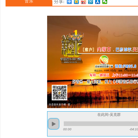
音乐
分享:
人全创作专辑《吴克群》 [
榜最受欢迎创作歌手奖。2
曲奖最佳国语男歌手奖。
在此间-吴克群
00:00
-04:1