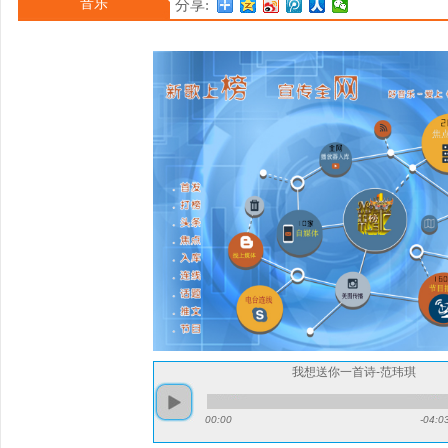
音乐
分享:
2002年，主演的首部电视剧
首张精选辑《最初的梦想》 
爱情
我想送你一首诗-范玮琪
00:00
-04:0