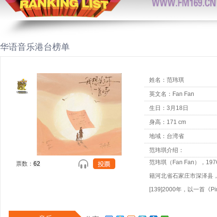
华语音乐港台榜单
姓名：范玮琪
英文名：Fan Fan
生日：3月18日
身高：171 cm
地域：台湾省
范玮琪介绍：
范玮琪（Fan Fan），19
票数：
籍河北省石家庄市深泽县，
[139]2000年，以一首《P
[24]；同年11月，推
[25]；并于次年凭该专入围第