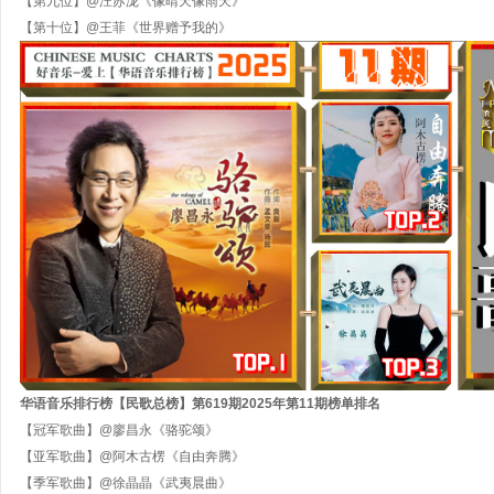
【第九位】
@汪苏泷《像晴天像雨天》
【第十位】
@王菲《世界赠予我的》
华语音乐排行榜【民歌
总
榜】第
619
期
202
5
年第
11
期
榜单排名
【冠军歌曲】
@廖昌永《骆驼颂》
【亚军歌曲】
@阿木古楞《自由奔腾》
【季军歌曲】
@
徐晶晶《武夷晨曲》