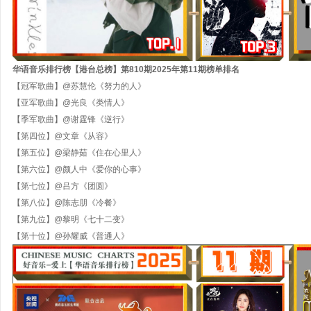
华语音乐排行榜【港台总榜】第
810
期
202
5
年
第
11
期
榜单排名
【冠军歌曲】
@
苏慧伦《努力的人》
【亚军歌曲】
@光良《类情人》
【季军歌曲】
@谢霆锋《逆行》
【第四位】
@文章《从容》
【第五位】
@梁静茹《住在心里人》
【第六位】
@颜人中《爱你的心事》
【第七位】
@吕方《团圆》
【第八位】
@陈志朋《冷餐》
【第九位】
@黎明《七十二变》
【第十位】
@孙耀威《普通人》