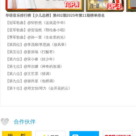
华语音乐排行榜【
少儿总
榜】第
402
期202
5
年第
11
期
榜单排名
【冠军歌曲】
@邹忻然《这就是中华》
【亚军歌曲】
@贺诣然《鄂伦春小唱》
【季军歌曲】
@
孙一萱《生命里的光》
【第四位】
@李茂熔/李思姚《放风筝》
【第五位】
@姜添瑞《打酸枣》
【第六位】
@宋小睿《好少年》
【第七位】
@拜尔娜《神奇的洛浦》
【第八位】
@
王艺霏《猜调》
【第九位】
@
谢尚篁《包榜调》
【第十位】
@邓文怡/邓力《会开花的云》
合作伙伴