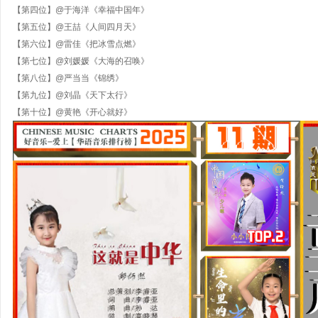
【第四位】
@于海洋《幸福中国年》
【第五位】
@王喆《人间四月天》
【第六位】
@雷佳《把冰雪点燃》
【第七位】
@刘媛媛《大海的召唤》
【第八位】
@
严当当《锦绣》
【第九位】
@
刘晶《天下太行》
【第十位】
@黄艳《开心就好》