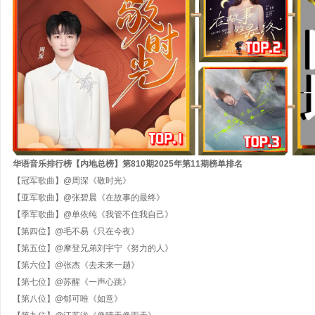
华语音乐排行榜【内地总榜】第
810
期
202
5
年第
11
期
榜单排名
【冠军歌曲】
@
周深《敬时光》
【亚军歌曲】
@张碧晨《在故事的最终》
【季军歌曲】
@单依纯《我管不住我自己》
【第四位】
@毛不易《只在今夜》
【第五位】
@摩登兄弟刘宇宁《努力的人》
【第六位】
@张杰《去未来一趟》
【第七位】
@苏醒《一声心跳》
【第八位】
@
郁可唯《如意》