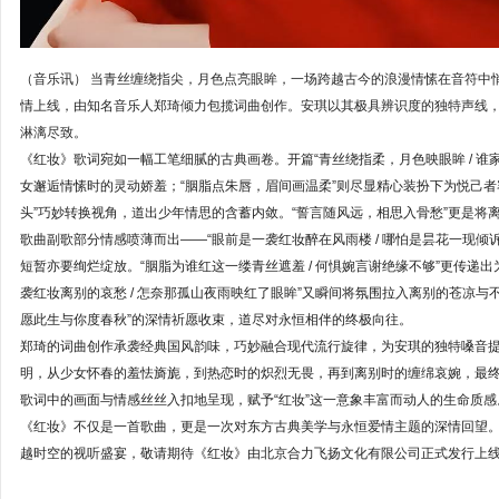
（音乐讯）
当青丝缠绕指尖，月色点亮眼眸，一场跨越古今的浪漫情愫在音符中
情上线，由知名音乐人郑琦倾力包揽词曲创作。安琪以其极具辨识度的独特声线，
淋漓尽致。
《红妆》歌词宛如一幅工笔细腻的古典画卷。开篇“青丝绕指柔，月色映眼眸 / 谁
女邂逅情愫时的灵动娇羞；“胭脂点朱唇，眉间画温柔”则尽显精心装扮下为悦己者
头”巧妙转换视角，道出少年情思的含蓄内敛。“誓言随风远，相思入骨愁”更是将
歌曲副歌部分情感喷薄而出——“眼前是一袭红妆醉在风雨楼 / 哪怕是昙花一现倾
短暂亦要绚烂绽放。“胭脂为谁红这一缕青丝遮羞 / 何惧婉言谢绝缘不够”更传递
袭红妆离别的哀愁 / 怎奈那孤山夜雨映红了眼眸”又瞬间将氛围拉入离别的苍凉与不
愿此生与你度春秋”的深情祈愿收束，道尽对永恒相伴的终极向往。
郑琦的词曲创作承袭经典国风韵味，巧妙融合现代流行旋律，为安琪的独特嗓音
明，从少女怀春的羞怯旖旎，到热恋时的炽烈无畏，再到离别时的缠绵哀婉，最
歌词中的画面与情感丝丝入扣地呈现，赋予“红妆”这一意象丰富而动人的生命质感
《红妆》不仅是一首歌曲，更是一次对东方古典美学与永恒爱情主题的深情回望
越时空的视听盛宴，敬请期待《红妆》由北京合力飞扬文化有限公司正式发行上