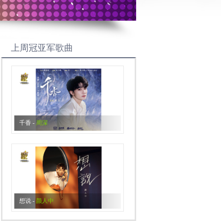
上周冠亚军歌曲
千香
-
周深
想说
-
颜人中