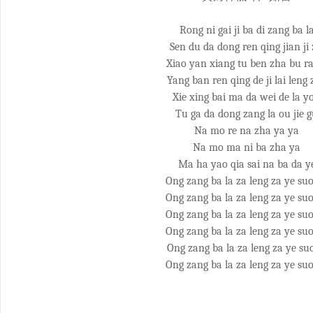
Rong ni gai ji ba di zang ba l
Sen du da dong ren qing jian ji 
Xiao yan xiang tu ben zha bu r
Yang ban ren qing de ji lai leng
Xie xing bai ma da wei de la y
Tu ga da dong zang la ou jie 
Na mo re na zha ya ya
Na mo ma ni ba zha ya
Ma ha yao qia sai na ba da y
Ong zang ba la za leng za ye su
Ong zang ba la za leng za ye su
Ong zang ba la za leng za ye su
Ong zang ba la za leng za ye su
Ong zang ba la za leng za ye su
Ong zang ba la za leng za ye su