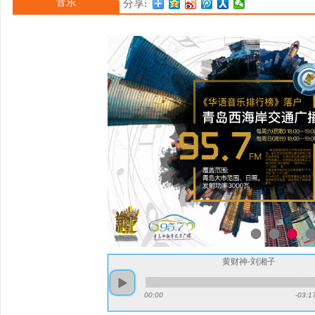
音乐
分享:
身公益活动，以音乐传递
黄财神-刘湘子
00:00
-03:1