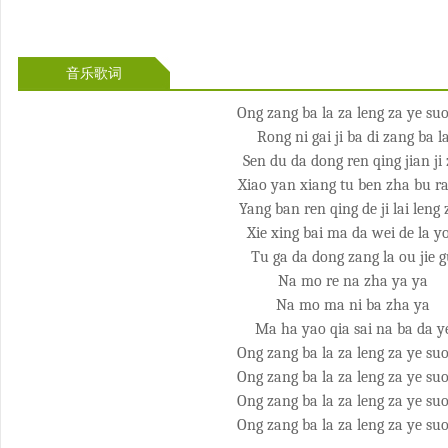
音乐歌词
Ong zang ba la za leng za ye su
Rong ni gai ji ba di zang ba l
Sen du da dong ren qing jian ji 
Xiao yan xiang tu ben zha bu r
Yang ban ren qing de ji lai leng
Xie xing bai ma da wei de la y
Tu ga da dong zang la ou jie 
Na mo re na zha ya ya
Na mo ma ni ba zha ya
Ma ha yao qia sai na ba da y
Ong zang ba la za leng za ye su
Ong zang ba la za leng za ye su
Ong zang ba la za leng za ye su
Ong zang ba la za leng za ye su