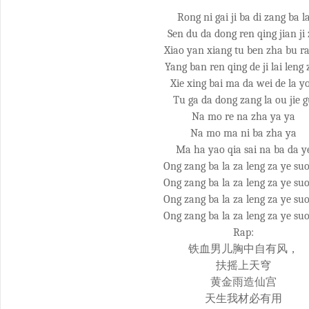
Rong ni gai ji ba di zang ba l
Sen du da dong ren qing jian ji 
Xiao yan xiang tu ben zha bu r
Yang ban ren qing de ji lai leng
Xie xing bai ma da wei de la y
Tu ga da dong zang la ou jie 
Na mo re na zha ya ya
Na mo ma ni ba zha ya
Ma ha yao qia sai na ba da y
Ong zang ba la za leng za ye su
Ong zang ba la za leng za ye su
Ong zang ba la za leng za ye su
Ong zang ba la za leng za ye su
Rap:
铁血男儿胸中自有风，
扶摇上天穹
黄金雨造仙宫
天生我材必有用