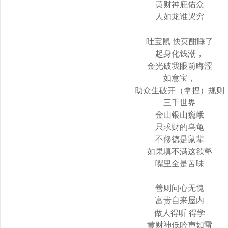
黄财神庇佑众
人如龙谁哭穷
吐宝鼠
快莫酣睡了
起身化钱潮，
金光破我眼前晦涩
如意宝，
助众生破开（拿捏）规则
三千世界
金山银山巍峨
只求财的乌龟
不修德是鼠辈
如果填不满这欲壑
嘴里全是苦味
善则问心无愧
富贵自来屋内
做人得听
得学
黄财神低吟声如雷