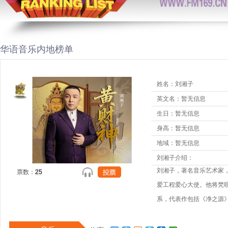
华语音乐内地榜单
姓名：刘湘子
英文名：暂无信息
生日：暂无信息
身高：暂无信息
地域：暂无信息
刘湘子介绍：
刘湘子，著名音乐艺术家，
票数：
爱工程爱心大使。他将梵
系，代表作包括《净之源
上美国林肯中心等世界舞台
为“东方天籁”，曾赴哈佛