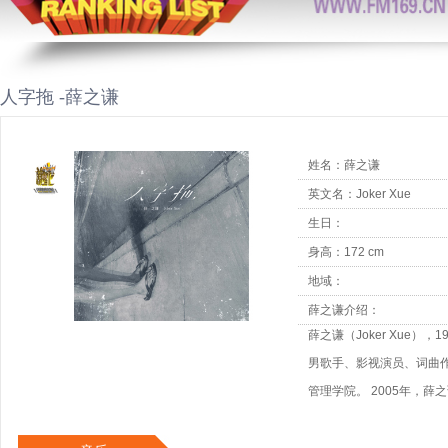
人字拖 -薛之谦
姓名：薛之谦
英文名：Joker Xue
生日：
身高：172 cm
地域：
薛之谦介绍：
薛之谦（Joker Xue）
男歌手、影视演员、词曲
管理学院。 2005年，
式出道 [1]。2006年，
其中的歌曲《认真的雪》获得