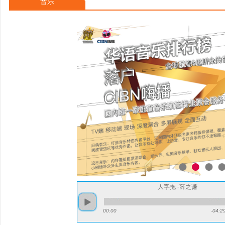
音乐
辑《你过得好吗》取得突破1
举行个人首场演唱会“谦年传
人字拖 -薛之谦
00:00
-04:2